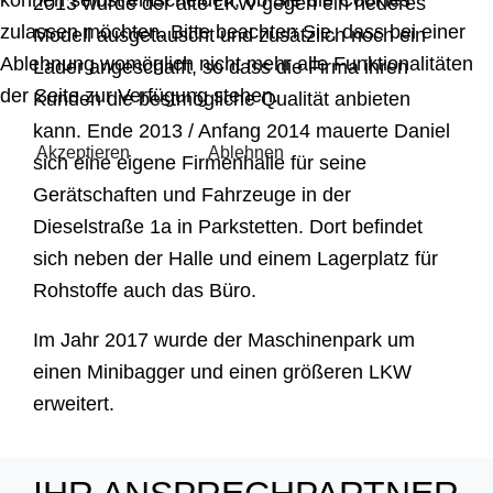
2013 wurde der alte LKW gegen ein neueres
zulassen möchten. Bitte beachten Sie, dass bei einer
Modell ausgetauscht und zusätzlich noch ein
Ablehnung womöglich nicht mehr alle Funktionalitäten
Lader angeschafft, so dass die Firma ihren
der Seite zur Verfügung stehen.
Kunden die bestmögliche Qualität anbieten
kann. Ende 2013 / Anfang 2014 mauerte Daniel
Akzeptieren
Ablehnen
sich eine eigene Firmenhalle für seine
Gerätschaften und Fahrzeuge in der
Dieselstraße 1a in Parkstetten. Dort befindet
sich neben der Halle und einem Lagerplatz für
Rohstoffe auch das Büro.
Im Jahr 2017 wurde der Maschinenpark um
einen Minibagger und einen größeren LKW
erweitert.